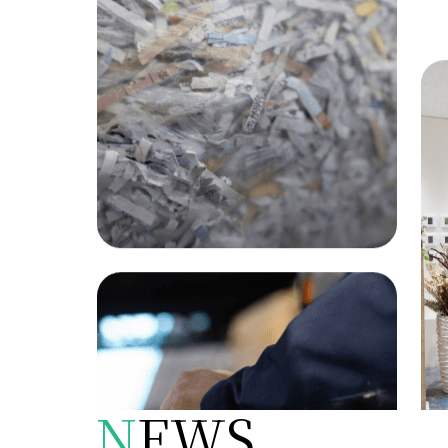
N
EWS