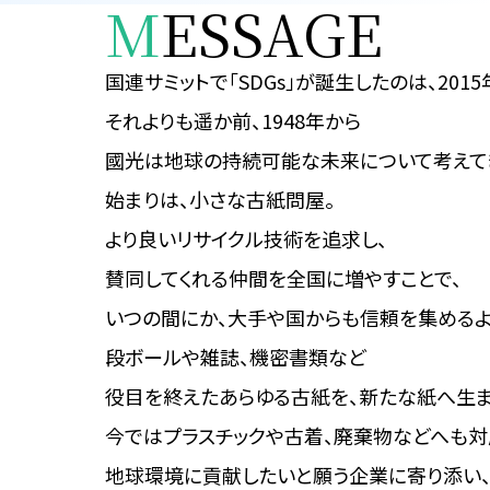
M
ESSAGE
国連サミットで「SDGs」が
誕生したのは、2015
それよりも遥か前、1948年から
國光は地球の持続可能な
未来について考えて
始まりは、小さな古紙問屋。
より良いリサイクル技術を追求し、
賛同してくれる仲間を全国に増やすことで、
いつの間にか、大手や国からも
信頼を集めるよ
段ボールや雑誌、機密書類など
役目を終えたあらゆる古紙を、
新たな紙へ生ま
今ではプラスチックや古着、
廃棄物などへも対
地球環境に貢献したいと願う
企業に寄り添い