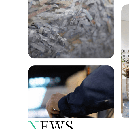
N
EWS