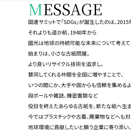
M
ESSAGE
国連サミットで「SDGs」が
誕生したのは、2015
それよりも遥か前、1948年から
國光は地球の持続可能な
未来について考えて
始まりは、小さな古紙問屋。
より良いリサイクル技術を追求し、
賛同してくれる仲間を全国に増やすことで、
いつの間にか、大手や国からも
信頼を集めるよ
段ボールや雑誌、機密書類など
役目を終えたあらゆる古紙を、
新たな紙へ生ま
今ではプラスチックや古着、
廃棄物などへも対
地球環境に貢献したいと願う
企業に寄り添い