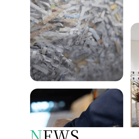
N
EWS