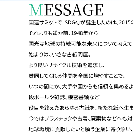
M
ESSAGE
国連サミットで「SDGs」が
誕生したのは、2015
それよりも遥か前、1948年から
國光は地球の持続可能な
未来について考えて
始まりは、小さな古紙問屋。
より良いリサイクル技術を追求し、
賛同してくれる仲間を全国に増やすことで、
いつの間にか、大手や国からも
信頼を集めるよ
段ボールや雑誌、機密書類など
役目を終えたあらゆる古紙を、
新たな紙へ生ま
今ではプラスチックや古着、
廃棄物などへも対
地球環境に貢献したいと願う
企業に寄り添い