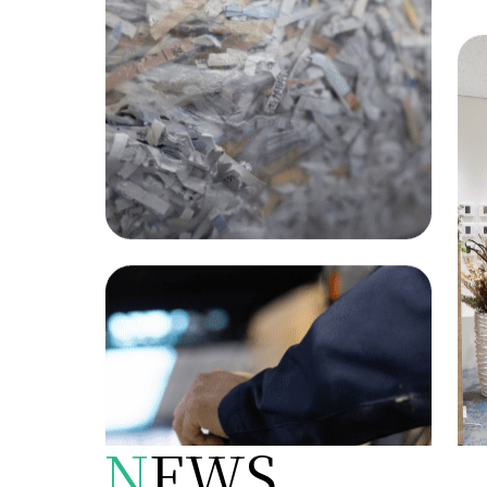
N
EWS