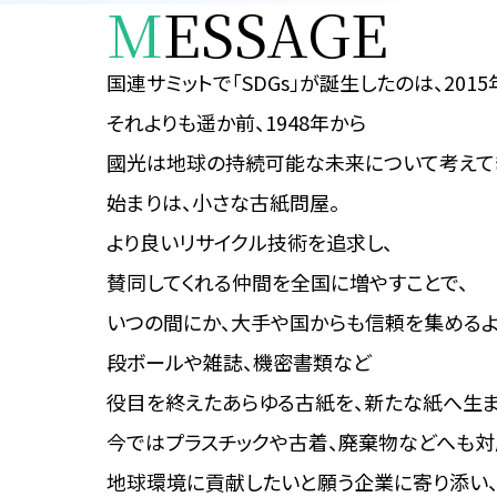
M
ESSAGE
国連サミットで「SDGs」が
誕生したのは、2015
それよりも遥か前、1948年から
國光は地球の持続可能な
未来について考えて
始まりは、小さな古紙問屋。
より良いリサイクル技術を追求し、
賛同してくれる仲間を全国に増やすことで、
いつの間にか、大手や国からも
信頼を集めるよ
段ボールや雑誌、機密書類など
役目を終えたあらゆる古紙を、
新たな紙へ生ま
今ではプラスチックや古着、
廃棄物などへも対
地球環境に貢献したいと願う
企業に寄り添い