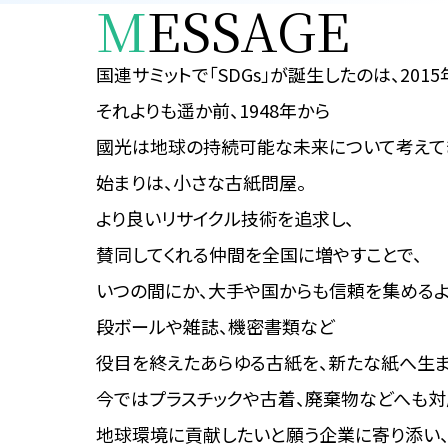
M
ESSAGE
国連サミットで「SDGs」が
誕生したのは、2015
それよりも遥か前、1948年から
國光は地球の持続可能な
未来について考えて
始まりは、小さな古紙問屋。
より良いリサイクル技術を追求し、
賛同してくれる仲間を全国に増やすことで、
いつの間にか、大手や国からも
信頼を集めるよ
段ボールや雑誌、機密書類など
役目を終えたあらゆる古紙を、
新たな紙へ生ま
今ではプラスチックや古着、
廃棄物などへも対
地球環境に貢献したいと願う
企業に寄り添い