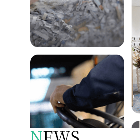
N
EWS