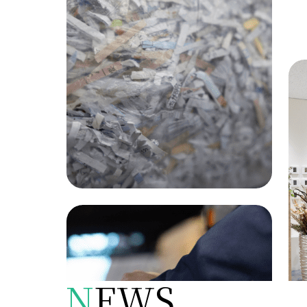
N
EWS