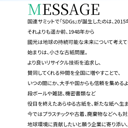
M
ESSAGE
国連サミットで「SDGs」が
誕生したのは、2015
それよりも遥か前、1948年から
國光は地球の持続可能な
未来について考えて
始まりは、小さな古紙問屋。
より良いリサイクル技術を追求し、
賛同してくれる仲間を全国に増やすことで、
いつの間にか、大手や国からも
信頼を集めるよ
段ボールや雑誌、機密書類など
役目を終えたあらゆる古紙を、
新たな紙へ生ま
今ではプラスチックや古着、
廃棄物などへも対
地球環境に貢献したいと願う
企業に寄り添い