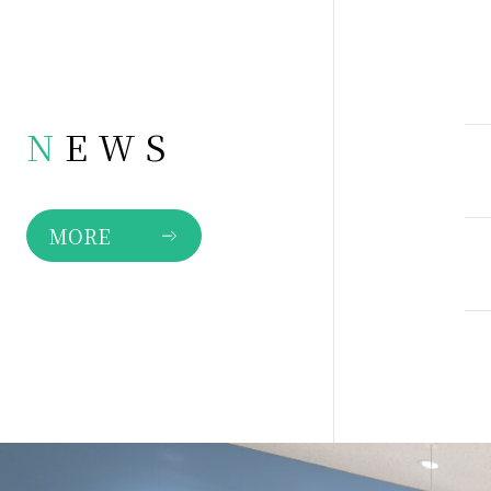
N
EWS
MORE