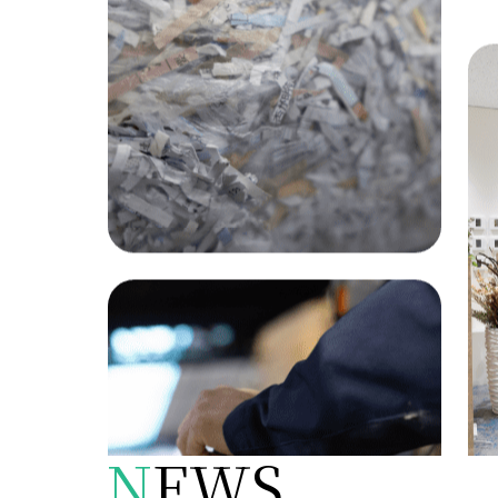
N
EWS